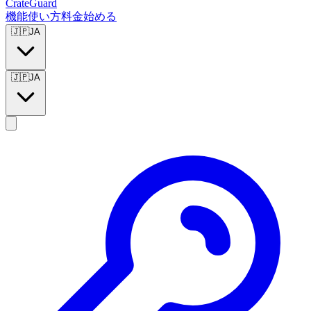
CrateGuard
機能
使い方
料金
始める
🇯🇵
JA
🇯🇵
JA