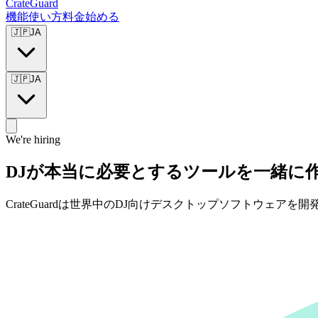
CrateGuard
機能
使い方
料金
始める
🇯🇵
JA
🇯🇵
JA
We're hiring
DJが本当に必要とするツールを一緒に
CrateGuardは世界中のDJ向けデスクトップソフトウェ