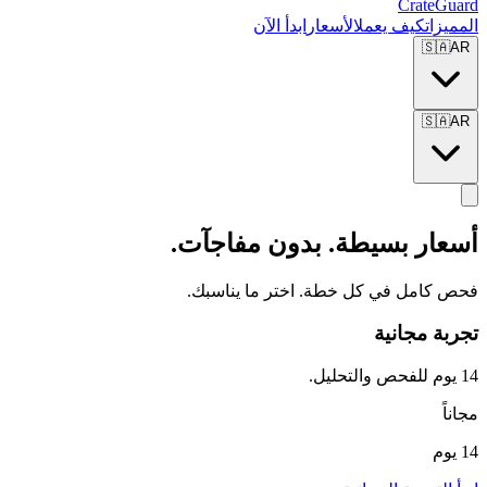
CrateGuard
المميزات
كيف يعمل
الأسعار
ابدأ الآن
🇸🇦
AR
🇸🇦
AR
أسعار بسيطة. بدون مفاجآت.
فحص كامل في كل خطة. اختر ما يناسبك.
تجربة مجانية
14 يوم للفحص والتحليل.
مجاناً
14 يوم