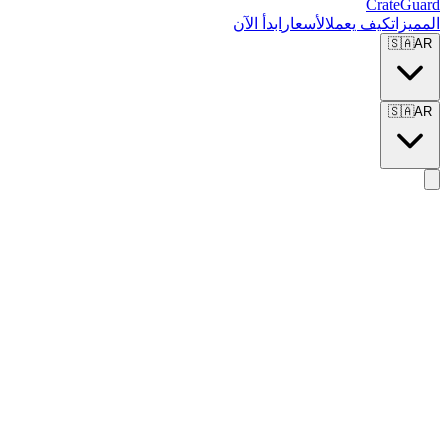
CrateGuard
المميزات
كيف يعمل
الأسعار
ابدأ الآن
🇸🇦
AR
🇸🇦
AR